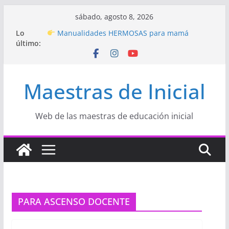
Saltar
sábado, agosto 8, 2026
al
Hermosos dibujos para MAMÁ: colorea con
Lo
contenido
amor en Inicial
último:
Manualidades HERMOSAS para mamá
(fáciles y llenas de amor)
“Aprendemos Jugando: Talleres por la
Maestras de Inicial
Semana de la Educación Inicial 2026”
Proyecto
“Celebramos con Alegría la Semana
de la Educación Inicial»
Proyecto de Aprendizaje
Un regalo para
Web de las maestras de educación inicial
Mamá hecho con amor
PARA ASCENSO DOCENTE