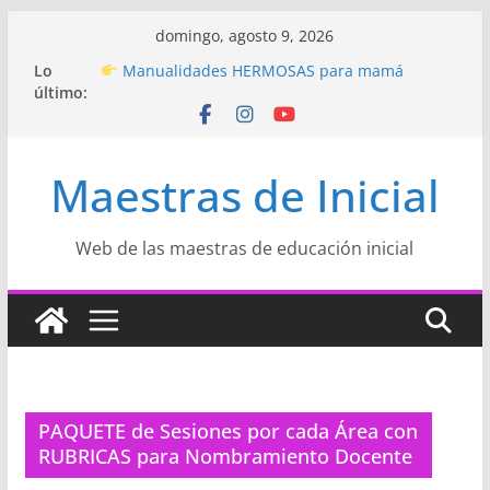
Saltar
domingo, agosto 9, 2026
Hermosos dibujos para MAMÁ: colorea con
al
Lo
amor en Inicial
contenido
último:
Manualidades HERMOSAS para mamá
(fáciles y llenas de amor)
“Aprendemos Jugando: Talleres por la
Semana de la Educación Inicial 2026”
Maestras de Inicial
Proyecto
“Celebramos con Alegría la Semana
de la Educación Inicial»
Proyecto de Aprendizaje
Un regalo para
Mamá hecho con amor
Web de las maestras de educación inicial
PAQUETE de Sesiones por cada Área con
RUBRICAS para Nombramiento Docente