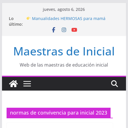
Saltar
jueves, agosto 6, 2026
al
Hermosos dibujos para MAMÁ: colorea con
Lo
amor en Inicial
contenido
último:
Manualidades HERMOSAS para mamá
(fáciles y llenas de amor)
“Aprendemos Jugando: Talleres por la
Semana de la Educación Inicial 2026”
Maestras de Inicial
Proyecto
“Celebramos con Alegría la Semana
de la Educación Inicial»
Proyecto de Aprendizaje
Un regalo para
Web de las maestras de educación inicial
Mamá hecho con amor
normas de convivencia para inicial 2023