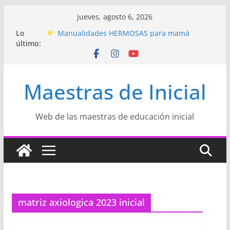
Saltar
jueves, agosto 6, 2026
al
Hermosos dibujos para MAMÁ: colorea con
Lo
amor en Inicial
contenido
último:
Manualidades HERMOSAS para mamá
(fáciles y llenas de amor)
“Aprendemos Jugando: Talleres por la
Semana de la Educación Inicial 2026”
Maestras de Inicial
Proyecto
“Celebramos con Alegría la Semana
de la Educación Inicial»
Proyecto de Aprendizaje
Un regalo para
Web de las maestras de educación inicial
Mamá hecho con amor
matriz axiologica 2023 inicial