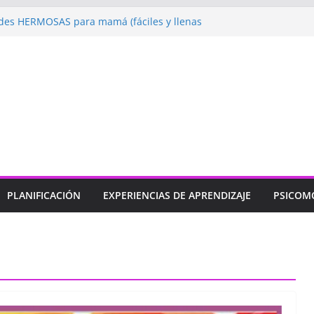
es HERMOSAS para mamá (fáciles y llenas
s Jugando: Talleres por la Semana de la
ial 2026”
elebramos con Alegría la Semana de la
ial»
prendizaje
Un regalo para Mamá hecho
ibujos para MAMÁ: colorea con amor en
PLANIFICACIÓN
EXPERIENCIAS DE APRENDIZAJE
PSICOM