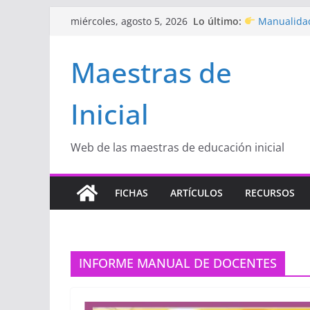
Saltar
Lo último:
Manualidad
miércoles, agosto 5, 2026
al
de amor)
“Aprendemo
contenido
Maestras de
Educación Inic
Proyecto
“C
Educación Inic
Inicial
Proyecto de A
con amor
Hermosos d
Inicial
Web de las maestras de educación inicial
FICHAS
ARTÍCULOS
RECURSOS
INFORME MANUAL DE DOCENTES