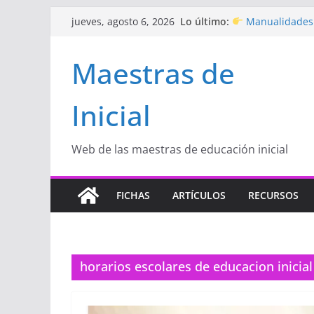
Saltar
Lo último:
Manualidades 
jueves, agosto 6, 2026
al
de amor)
“Aprendemos Ju
contenido
Maestras de
Educación Inicial
Proyecto
“Cele
Educación Inicial
Inicial
Proyecto de Apre
con amor
Hermosos dibu
Inicial
Web de las maestras de educación inicial
FICHAS
ARTÍCULOS
RECURSOS
horarios escolares de educacion inicial