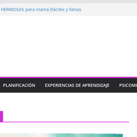
HERMOSAS para mamá (fáciles y llenas
gando: Talleres por la Semana de la
 2026”
bramos con Alegría la Semana de la
»
ndizaje
Un regalo para Mamá hecho
jos para MAMÁ: colorea con amor en
PLANIFICACIÓN
EXPERIENCIAS DE APRENDIZAJE
PSICOM