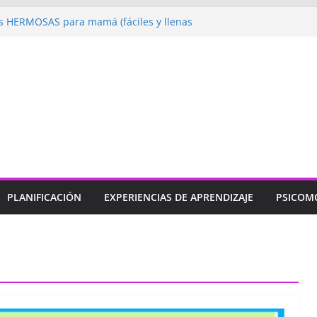
 HERMOSAS para mamá (fáciles y llenas
ugando: Talleres por la Semana de la
l 2026”
ebramos con Alegría la Semana de la
l»
endizaje
Un regalo para Mamá hecho
ujos para MAMÁ: colorea con amor en
PLANIFICACIÓN
EXPERIENCIAS DE APRENDIZAJE
PSICOM