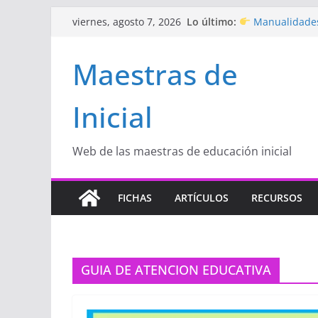
Saltar
Lo último:
Manualidades
viernes, agosto 7, 2026
al
de amor)
“Aprendemos J
contenido
Maestras de
Educación Inicia
Proyecto
“Cel
Educación Inicia
Inicial
Proyecto de Apr
con amor
Hermosos dib
Inicial
Web de las maestras de educación inicial
FICHAS
ARTÍCULOS
RECURSOS
GUIA DE ATENCION EDUCATIVA