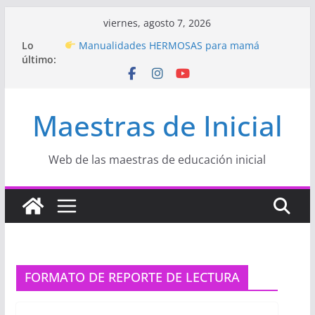
Saltar
viernes, agosto 7, 2026
al
Hermosos dibujos para MAMÁ: colorea con
Lo
contenido
amor en Inicial
último:
Manualidades HERMOSAS para mamá
(fáciles y llenas de amor)
“Aprendemos Jugando: Talleres por la
Maestras de Inicial
Semana de la Educación Inicial 2026”
Proyecto
“Celebramos con Alegría la Semana
de la Educación Inicial»
Proyecto de Aprendizaje
Un regalo para
Web de las maestras de educación inicial
Mamá hecho con amor
FORMATO DE REPORTE DE LECTURA