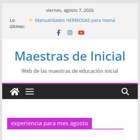
Saltar
viernes, agosto 7, 2026
Hermosos dibujos para MAMÁ: colorea con
al
Lo
amor en Inicial
contenido
último:
Manualidades HERMOSAS para mamá
(fáciles y llenas de amor)
“Aprendemos Jugando: Talleres por la
Semana de la Educación Inicial 2026”
Maestras de Inicial
Proyecto
“Celebramos con Alegría la Semana
de la Educación Inicial»
Proyecto de Aprendizaje
Un regalo para
Mamá hecho con amor
Web de las maestras de educación inicial
experiencia para mes agosto