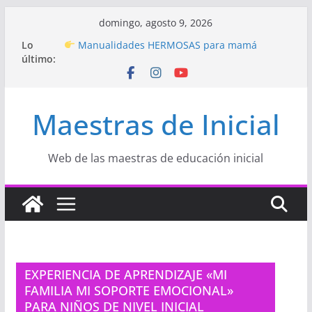
Saltar
domingo, agosto 9, 2026
al
Hermosos dibujos para MAMÁ: colorea con
Lo
contenido
amor en Inicial
último:
Manualidades HERMOSAS para mamá
(fáciles y llenas de amor)
“Aprendemos Jugando: Talleres por la
Maestras de Inicial
Semana de la Educación Inicial 2026”
Proyecto
“Celebramos con Alegría la Semana
de la Educación Inicial»
Proyecto de Aprendizaje
Un regalo para
Web de las maestras de educación inicial
Mamá hecho con amor
EXPERIENCIA DE APRENDIZAJE «MI
FAMILIA MI SOPORTE EMOCIONAL»
PARA NIÑOS DE NIVEL INICIAL