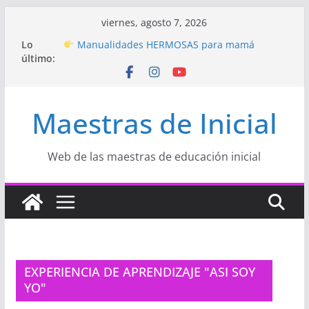
Saltar
viernes, agosto 7, 2026
al
Hermosos dibujos para MAMÁ: colorea con
Lo
contenido
amor en Inicial
último:
Manualidades HERMOSAS para mamá
(fáciles y llenas de amor)
“Aprendemos Jugando: Talleres por la
Maestras de Inicial
Semana de la Educación Inicial 2026”
Proyecto
“Celebramos con Alegría la Semana
de la Educación Inicial»
Proyecto de Aprendizaje
Un regalo para
Web de las maestras de educación inicial
Mamá hecho con amor
EXPERIENCIA DE APRENDIZAJE "ASI SOY
YO"