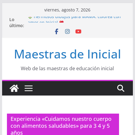
Saltar
viernes, agosto 7, 2026
al
Lo
Hermosos dibujos para MAMÁ: colorea con
contenido
último:
amor en Inicial
Manualidades HERMOSAS para mamá
(fáciles y llenas de amor)
“Aprendemos Jugando: Talleres por la
Maestras de Inicial
Semana de la Educación Inicial 2026”
Proyecto
“Celebramos con Alegría la Semana
de la Educación Inicial»
Proyecto de Aprendizaje
Un regalo para
Web de las maestras de educación inicial
Mamá hecho con amor
Experiencia «Cuidamos nuestro cuerpo
con alimentos saludables» para 3 4 y 5
años