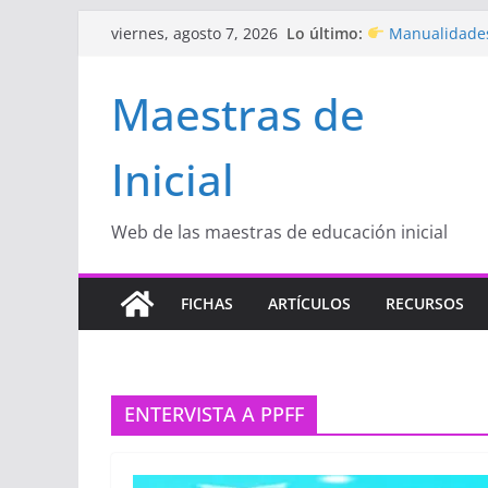
Saltar
Lo último:
Manualidades
viernes, agosto 7, 2026
al
de amor)
“Aprendemos J
contenido
Maestras de
Educación Inicia
Proyecto
“Cel
Educación Inicia
Inicial
Proyecto de Apr
con amor
Hermosos dib
Inicial
Web de las maestras de educación inicial
FICHAS
ARTÍCULOS
RECURSOS
ENTERVISTA A PPFF