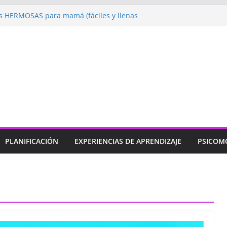
 HERMOSAS para mamá (fáciles y llenas
ugando: Talleres por la Semana de la
l 2026”
ebramos con Alegría la Semana de la
l»
endizaje
Un regalo para Mamá hecho
ujos para MAMÁ: colorea con amor en
PLANIFICACIÓN
EXPERIENCIAS DE APRENDIZAJE
PSICOM