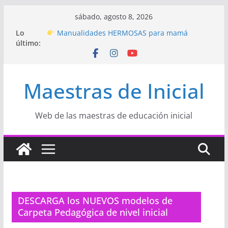
Saltar
sábado, agosto 8, 2026
al
Hermosos dibujos para MAMÁ: colorea con
Lo
contenido
amor en Inicial
último:
Manualidades HERMOSAS para mamá
(fáciles y llenas de amor)
“Aprendemos Jugando: Talleres por la
Maestras de Inicial
Semana de la Educación Inicial 2026”
Proyecto
“Celebramos con Alegría la Semana
de la Educación Inicial»
Proyecto de Aprendizaje
Un regalo para
Web de las maestras de educación inicial
Mamá hecho con amor
DESCARGA los NUEVOS modelos de
Carpeta Pedagógica de nivel inicial