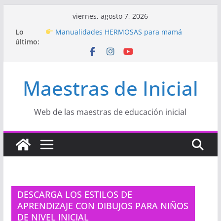
Saltar
viernes, agosto 7, 2026
al
Hermosos dibujos para MAMÁ: colorea con
Lo
amor en Inicial
contenido
último:
Manualidades HERMOSAS para mamá
(fáciles y llenas de amor)
“Aprendemos Jugando: Talleres por la
Semana de la Educación Inicial 2026”
Maestras de Inicial
Proyecto
“Celebramos con Alegría la Semana
de la Educación Inicial»
Proyecto de Aprendizaje
Un regalo para
Web de las maestras de educación inicial
Mamá hecho con amor
DESCARGA LOS ESTILOS DE
APRENDIZAJE CON DIBUJOS PARA NIÑOS
DE NIVEL INICIAL