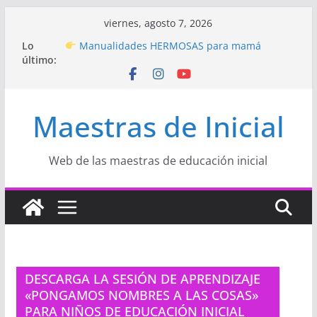
Saltar
viernes, agosto 7, 2026
al
Hermosos dibujos para MAMÁ: colorea con
Lo
amor en Inicial
contenido
último:
Manualidades HERMOSAS para mamá
(fáciles y llenas de amor)
“Aprendemos Jugando: Talleres por la
Semana de la Educación Inicial 2026”
Maestras de Inicial
Proyecto
“Celebramos con Alegría la Semana
de la Educación Inicial»
Proyecto de Aprendizaje
Un regalo para
Web de las maestras de educación inicial
Mamá hecho con amor
DESCARGA LA SESIÓN DE APRENDIZAJE
«PONGAMOS NOMBRES A LAS COSAS»
PARA NIÑOS DE EDUCACIÓN INICIAL