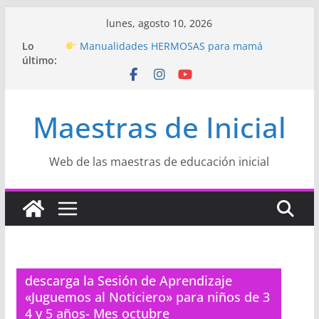
Saltar
lunes, agosto 10, 2026
Hermosos dibujos para MAMÁ: colorea con
al
Lo
amor en Inicial
contenido
último:
Manualidades HERMOSAS para mamá
(fáciles y llenas de amor)
“Aprendemos Jugando: Talleres por la
Semana de la Educación Inicial 2026”
Maestras de Inicial
Proyecto
“Celebramos con Alegría la Semana
de la Educación Inicial»
Proyecto de Aprendizaje
Un regalo para
Web de las maestras de educación inicial
Mamá hecho con amor
descarga la Sesión de Aprendizaje
«Juguemos al Noticiero» para niños de 3
4 y 5 años- Mes octubre