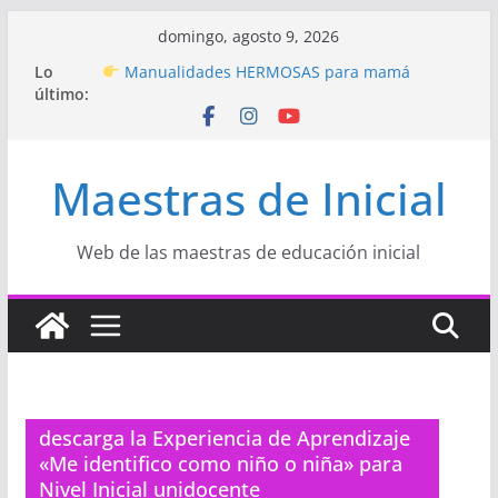
Saltar
domingo, agosto 9, 2026
al
Hermosos dibujos para MAMÁ: colorea con
Lo
contenido
amor en Inicial
último:
Manualidades HERMOSAS para mamá
(fáciles y llenas de amor)
“Aprendemos Jugando: Talleres por la
Semana de la Educación Inicial 2026”
Maestras de Inicial
Proyecto
“Celebramos con Alegría la Semana
de la Educación Inicial»
Proyecto de Aprendizaje
Un regalo para
Web de las maestras de educación inicial
Mamá hecho con amor
descarga la Experiencia de Aprendizaje
«Me identifico como niño o niña» para
Nivel Inicial unidocente