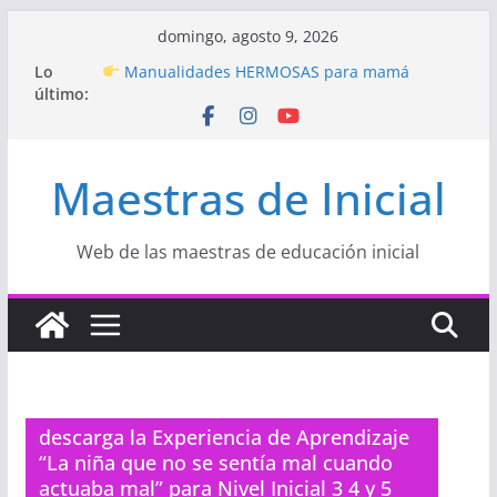
Saltar
domingo, agosto 9, 2026
al
Hermosos dibujos para MAMÁ: colorea con
Lo
contenido
amor en Inicial
último:
Manualidades HERMOSAS para mamá
(fáciles y llenas de amor)
“Aprendemos Jugando: Talleres por la
Semana de la Educación Inicial 2026”
Maestras de Inicial
Proyecto
“Celebramos con Alegría la Semana
de la Educación Inicial»
Proyecto de Aprendizaje
Un regalo para
Web de las maestras de educación inicial
Mamá hecho con amor
descarga la Experiencia de Aprendizaje
“La niña que no se sentía mal cuando
actuaba mal” para Nivel Inicial 3 4 y 5