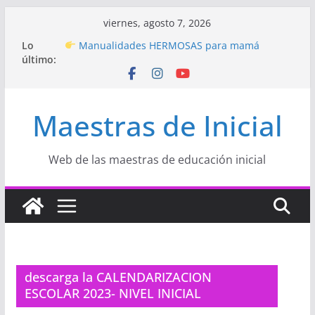
Saltar
viernes, agosto 7, 2026
al
Hermosos dibujos para MAMÁ: colorea con
Lo
amor en Inicial
contenido
último:
Manualidades HERMOSAS para mamá
(fáciles y llenas de amor)
“Aprendemos Jugando: Talleres por la
Semana de la Educación Inicial 2026”
Maestras de Inicial
Proyecto
“Celebramos con Alegría la Semana
de la Educación Inicial»
Proyecto de Aprendizaje
Un regalo para
Web de las maestras de educación inicial
Mamá hecho con amor
descarga la CALENDARIZACION
ESCOLAR 2023- NIVEL INICIAL