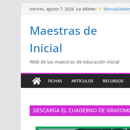
Saltar
Lo último:
Manualidades
viernes, agosto 7, 2026
al
de amor)
“Aprendemos J
contenido
Maestras de
Educación Inicia
Proyecto
“Cel
Educación Inicia
Inicial
Proyecto de Apr
con amor
Hermosos dib
Inicial
Web de las maestras de educación inicial
FICHAS
ARTÍCULOS
RECURSOS
DESCARGA EL CUADERNO DE GRAFOMOT