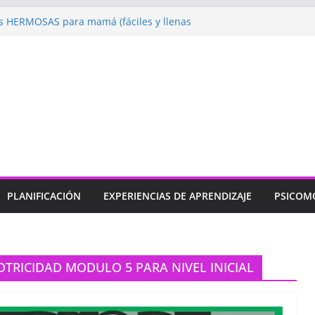
 HERMOSAS para mamá (fáciles y llenas
ugando: Talleres por la Semana de la
l 2026”
ebramos con Alegría la Semana de la
l»
endizaje
Un regalo para Mamá hecho
ujos para MAMÁ: colorea con amor en
PLANIFICACIÓN
EXPERIENCIAS DE APRENDIZAJE
PSICOM
RICIDAD MODULO 5 PARA NIVEL INICIAL