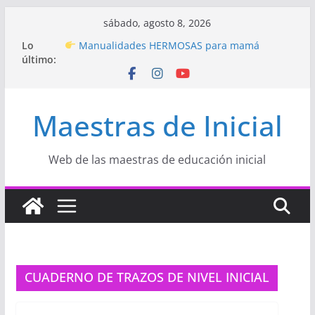
Saltar
sábado, agosto 8, 2026
al
Hermosos dibujos para MAMÁ: colorea con
Lo
amor en Inicial
contenido
último:
Manualidades HERMOSAS para mamá
(fáciles y llenas de amor)
“Aprendemos Jugando: Talleres por la
Semana de la Educación Inicial 2026”
Maestras de Inicial
Proyecto
“Celebramos con Alegría la Semana
de la Educación Inicial»
Proyecto de Aprendizaje
Un regalo para
Web de las maestras de educación inicial
Mamá hecho con amor
CUADERNO DE TRAZOS DE NIVEL INICIAL