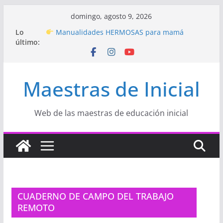
Saltar
domingo, agosto 9, 2026
al
Hermosos dibujos para MAMÁ: colorea con
Lo
amor en Inicial
contenido
último:
Manualidades HERMOSAS para mamá
(fáciles y llenas de amor)
“Aprendemos Jugando: Talleres por la
Semana de la Educación Inicial 2026”
Maestras de Inicial
Proyecto
“Celebramos con Alegría la Semana
de la Educación Inicial»
Proyecto de Aprendizaje
Un regalo para
Web de las maestras de educación inicial
Mamá hecho con amor
CUADERNO DE CAMPO DEL TRABAJO
REMOTO