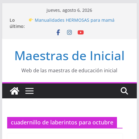
Saltar
jueves, agosto 6, 2026
al
Hermosos dibujos para MAMÁ: colorea con
Lo
contenido
amor en Inicial
último:
Manualidades HERMOSAS para mamá
(fáciles y llenas de amor)
“Aprendemos Jugando: Talleres por la
Maestras de Inicial
Semana de la Educación Inicial 2026”
Proyecto
“Celebramos con Alegría la Semana
de la Educación Inicial»
Proyecto de Aprendizaje
Un regalo para
Web de las maestras de educación inicial
Mamá hecho con amor
cuadernillo de laberintos para octubre