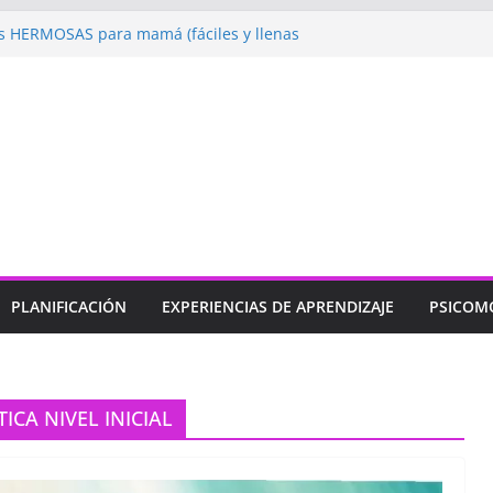
 HERMOSAS para mamá (fáciles y llenas
ugando: Talleres por la Semana de la
l 2026”
ebramos con Alegría la Semana de la
l»
endizaje
Un regalo para Mamá hecho
ujos para MAMÁ: colorea con amor en
PLANIFICACIÓN
EXPERIENCIAS DE APRENDIZAJE
PSICOM
CA NIVEL INICIAL