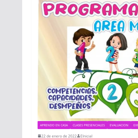
APRENDO EN CASA
CLASES PRESENCIALES
EVALUACION
EX
22 de enero de 2022
EInicial