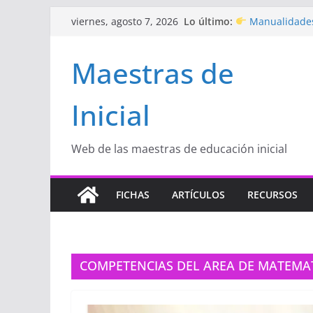
Saltar
Lo último:
Manualidades
viernes, agosto 7, 2026
al
de amor)
“Aprendemos J
contenido
Maestras de
Educación Inicia
Proyecto
“Cel
Educación Inicia
Inicial
Proyecto de Apr
con amor
Hermosos dib
Inicial
Web de las maestras de educación inicial
FICHAS
ARTÍCULOS
RECURSOS
COMPETENCIAS DEL AREA DE MATEMATI