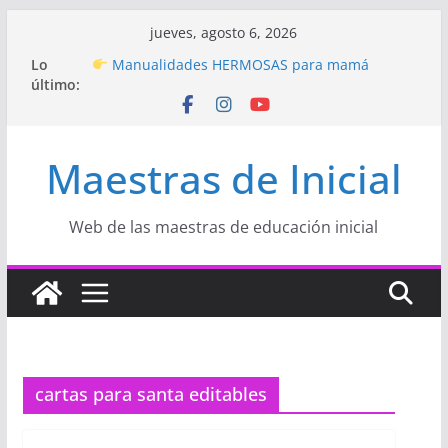
Saltar
jueves, agosto 6, 2026
al
Hermosos dibujos para MAMÁ: colorea con
Lo
amor en Inicial
contenido
último:
Manualidades HERMOSAS para mamá
(fáciles y llenas de amor)
“Aprendemos Jugando: Talleres por la
Semana de la Educación Inicial 2026”
Maestras de Inicial
Proyecto
“Celebramos con Alegría la Semana
de la Educación Inicial»
Proyecto de Aprendizaje
Un regalo para
Web de las maestras de educación inicial
Mamá hecho con amor
cartas para santa editables