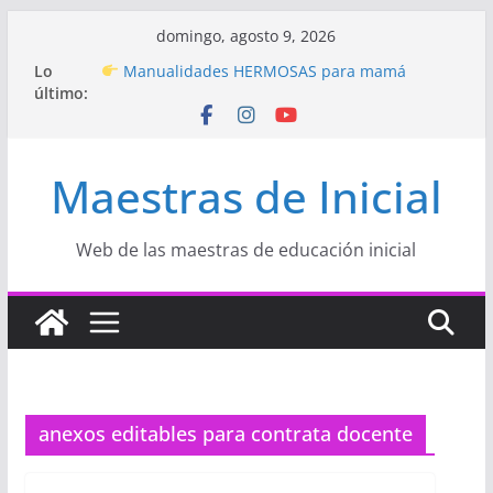
Saltar
domingo, agosto 9, 2026
al
Hermosos dibujos para MAMÁ: colorea con
Lo
contenido
amor en Inicial
último:
Manualidades HERMOSAS para mamá
(fáciles y llenas de amor)
“Aprendemos Jugando: Talleres por la
Maestras de Inicial
Semana de la Educación Inicial 2026”
Proyecto
“Celebramos con Alegría la Semana
de la Educación Inicial»
Proyecto de Aprendizaje
Un regalo para
Web de las maestras de educación inicial
Mamá hecho con amor
anexos editables para contrata docente