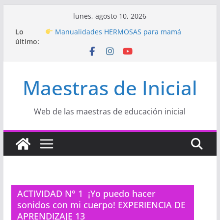
Saltar
lunes, agosto 10, 2026
al
Hermosos dibujos para MAMÁ: colorea con
Lo
amor en Inicial
contenido
último:
Manualidades HERMOSAS para mamá
(fáciles y llenas de amor)
“Aprendemos Jugando: Talleres por la
Semana de la Educación Inicial 2026”
Maestras de Inicial
Proyecto
“Celebramos con Alegría la Semana
de la Educación Inicial»
Proyecto de Aprendizaje
Un regalo para
Web de las maestras de educación inicial
Mamá hecho con amor
ACTIVIDAD N° 1 ¡Yo puedo hacer
sonidos con mi cuerpo! EXPERIENCIA DE
APRENDIZAJE 13