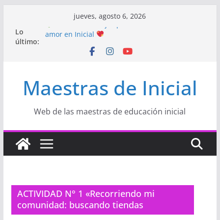
Saltar
jueves, agosto 6, 2026
al
Lo
Hermosos dibujos para MAMÁ: colorea con
contenido
último:
amor en Inicial
Manualidades HERMOSAS para mamá
(fáciles y llenas de amor)
“Aprendemos Jugando: Talleres por la
Maestras de Inicial
Semana de la Educación Inicial 2026”
Proyecto
“Celebramos con Alegría la Semana
de la Educación Inicial»
Proyecto de Aprendizaje
Un regalo para
Web de las maestras de educación inicial
Mamá hecho con amor
ACTIVIDAD N° 1 «Recorriendo mi
comunidad: buscando tiendas