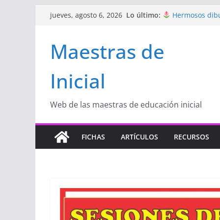
Saltar
Proyecto de Apre
Lo último:
jueves, agosto 6, 2026
con amor
al
Hermosos dibu
contenido
Maestras de
Inicial
Manualidades 
de amor)
Inicial
“Aprendemos Ju
Educación Inicial
Proyecto
“Cele
Educación Inicial
Web de las maestras de educación inicial
FICHAS
ARTÍCULOS
RECURSOS