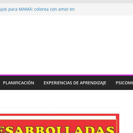
ndizaje
Un regalo para Mamá hecho
jos para MAMÁ: colorea con amor en
HERMOSAS para mamá (fáciles y llenas
gando: Talleres por la Semana de la
 2026”
bramos con Alegría la Semana de la
»
PLANIFICACIÓN
EXPERIENCIAS DE APRENDIZAJE
PSICOM