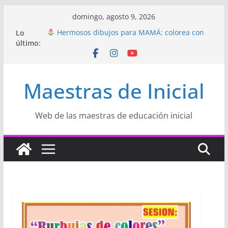
Saltar
domingo, agosto 9, 2026
al
Lo
Hermosos dibujos para MAMÁ: colorea con
contenido
último:
amor en Inicial
Manualidades HERMOSAS para mamá
(fáciles y llenas de amor)
“Aprendemos Jugando: Talleres por la
Maestras de Inicial
Semana de la Educación Inicial 2026”
Proyecto
“Celebramos con Alegría la Semana
de la Educación Inicial»
Proyecto de Aprendizaje
Un regalo para
Web de las maestras de educación inicial
Mamá hecho con amor