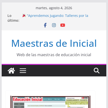
Saltar
martes, agosto 4, 2026
al
Lo
“Aprendemos Jugando: Talleres por la
contenido
último:
Semana de la Educación Inicial 2026”
Proyecto
“Celebramos con Alegría la Semana
de la Educación Inicial»
Proyecto de Aprendizaje
Un regalo para
Maestras de Inicial
Mamá hecho con amor
Hermosos dibujos para MAMÁ: colorea con
amor en Inicial
Manualidades HERMOSAS para mamá
Web de las maestras de educación inicial
(fáciles y llenas de amor)