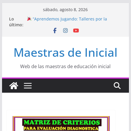
Saltar
sábado, agosto 8, 2026
al
Lo
“Aprendemos Jugando: Talleres por la
contenido
último:
Semana de la Educación Inicial 2026”
Proyecto
“Celebramos con Alegría la Semana
de la Educación Inicial»
Proyecto de Aprendizaje
Un regalo para
Maestras de Inicial
Mamá hecho con amor
Hermosos dibujos para MAMÁ: colorea con
amor en Inicial
Manualidades HERMOSAS para mamá
Web de las maestras de educación inicial
(fáciles y llenas de amor)