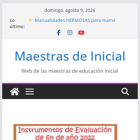
Saltar
domingo, agosto 9, 2026
al
Lo
Manualidades HERMOSAS para mamá
contenido
último:
(fáciles y llenas de amor)
“Aprendemos Jugando: Talleres por la
Semana de la Educación Inicial 2026”
Proyecto
“Celebramos con Alegría la Semana
Maestras de Inicial
de la Educación Inicial»
Proyecto de Aprendizaje
Un regalo para
Mamá hecho con amor
Hermosos dibujos para MAMÁ: colorea con
Web de las maestras de educación inicial
amor en Inicial