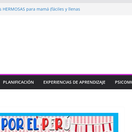
 HERMOSAS para mamá (fáciles y llenas
ugando: Talleres por la Semana de la
l 2026”
ebramos con Alegría la Semana de la
l»
endizaje
Un regalo para Mamá hecho
ujos para MAMÁ: colorea con amor en
PLANIFICACIÓN
EXPERIENCIAS DE APRENDIZAJE
PSICOM