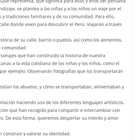
¿Qué representa, qué significa para ellas y ellos ser peruana
izaje, se plantea a las niñas y a los niños un viaje por el
s y tradiciones familiares y de su comunidad. Para ello,
calle donde viven para descubrir el Perú. Viajarán a través
storia de su calle, barrio o pueblo, así como los alimentos,
u comunidad.
rsonajes que han construido la historia de nuestra
nas a la vida cotidiana de las niñas y los niños, como el
por ejemplo. Observarán fotografías que los transportarán
vestían los abuelos; y cómo se transportaban, alimentaban y
tación haciendo uso de los diferentes lenguajes artísticos,
ción que han recogido para compartir e intercambiar con
res. De esta forma, queremos despertar su interés y amor
 construir y valorar su identidad.