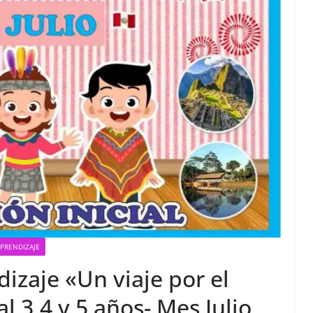
APRENDIZAJE
izaje «Un viaje por el
al 3,4 y 5 años- Mes Julio