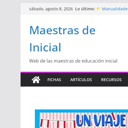
Saltar
Lo último:
Manualidades
sábado, agosto 8, 2026
al
de amor)
“Aprendemos J
contenido
Maestras de
Educación Inicia
Proyecto
“Cel
Educación Inicia
Inicial
Proyecto de Apr
con amor
Hermosos dib
Inicial
Web de las maestras de educación inicial
FICHAS
ARTÍCULOS
RECURSOS