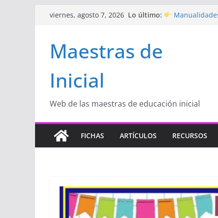
Saltar
Lo último:
Manualidades
viernes, agosto 7, 2026
al
de amor)
“Aprendemos J
contenido
Maestras de
Educación Inicia
Proyecto
“Cel
Educación Inicia
Inicial
Proyecto de Apr
con amor
Hermosos dib
Inicial
Web de las maestras de educación inicial
FICHAS
ARTÍCULOS
RECURSOS