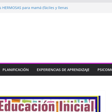
 HERMOSAS para mamá (fáciles y llenas
ugando: Talleres por la Semana de la
l 2026”
ebramos con Alegría la Semana de la
l»
endizaje
Un regalo para Mamá hecho
ujos para MAMÁ: colorea con amor en
PLANIFICACIÓN
EXPERIENCIAS DE APRENDIZAJE
PSICOM