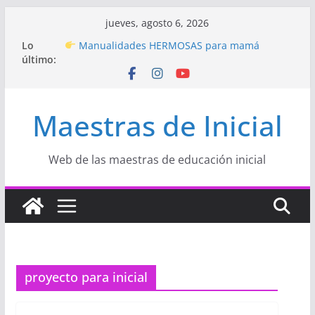
Saltar
jueves, agosto 6, 2026
Hermosos dibujos para MAMÁ: colorea con
al
Lo
amor en Inicial
contenido
último:
Manualidades HERMOSAS para mamá
(fáciles y llenas de amor)
“Aprendemos Jugando: Talleres por la
Semana de la Educación Inicial 2026”
Maestras de Inicial
Proyecto
“Celebramos con Alegría la Semana
de la Educación Inicial»
Proyecto de Aprendizaje
Un regalo para
Web de las maestras de educación inicial
Mamá hecho con amor
proyecto para inicial