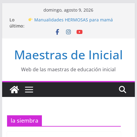
Saltar
domingo, agosto 9, 2026
al
Hermosos dibujos para MAMÁ: colorea con
Lo
contenido
amor en Inicial
último:
Manualidades HERMOSAS para mamá
(fáciles y llenas de amor)
“Aprendemos Jugando: Talleres por la
Maestras de Inicial
Semana de la Educación Inicial 2026”
Proyecto
“Celebramos con Alegría la Semana
de la Educación Inicial»
Proyecto de Aprendizaje
Un regalo para
Web de las maestras de educación inicial
Mamá hecho con amor
la siembra