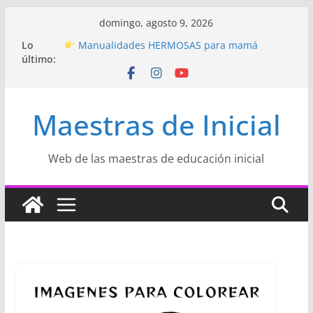
Saltar
domingo, agosto 9, 2026
al
Lo
Manualidades HERMOSAS para mamá
contenido
último:
(fáciles y llenas de amor)
“Aprendemos Jugando: Talleres por la
Semana de la Educación Inicial 2026”
Proyecto
“Celebramos con Alegría la Semana
Maestras de Inicial
de la Educación Inicial»
Proyecto de Aprendizaje
Un regalo para
Mamá hecho con amor
Hermosos dibujos para MAMÁ: colorea con
Web de las maestras de educación inicial
amor en Inicial